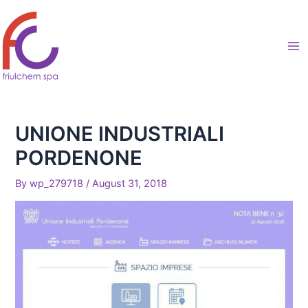
Skip
to
content
Ma
Me
UNIONE INDUSTRIALI
PORDENONE
By
wp_279718
/
August 31, 2018