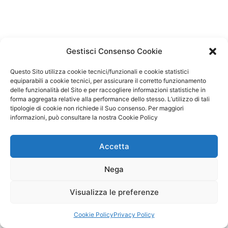
Gestisci Consenso Cookie
Questo Sito utilizza cookie tecnici/funzionali e cookie statistici
equiparabili a cookie tecnici, per assicurare il corretto funzionamento
delle funzionalità del Sito e per raccogliere informazioni statistiche in
forma aggregata relative alla performance dello stesso. L’utilizzo di tali
tipologie di cookie non richiede il Suo consenso. Per maggiori
Copyright © 2026 Friulchem spa | Powered by
informazioni, può consultare la nostra Cookie Policy
Via San Marco 23, 33099, Vivaro (PN)
Accetta
(Italy), P.IVA:
01307000933
Nega
Visualizza le preferenze
Privacy Policy & Cookie
Cookie Policy
Privacy Policy