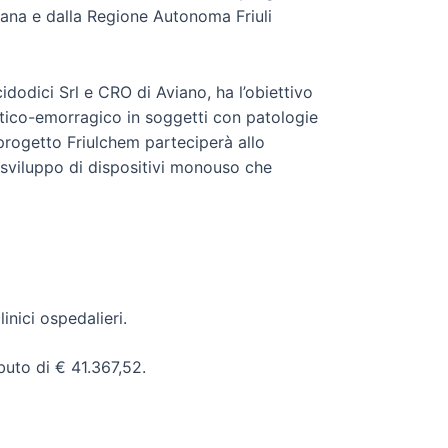
iana e dalla Regione Autonoma Friuli
idodici Srl e CRO di Aviano, ha l’obiettivo
otico-emorragico in soggetti con patologie
 progetto Friulchem parteciperà allo
o sviluppo di dispositivi monouso che
nici ospedalieri.
uto di € 41.367,52.