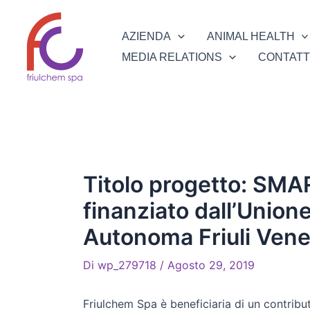
Vai
al
AZIENDA
ANIMAL HEALTH
contenuto
MEDIA RELATIONS
CONTATT
Titolo progetto: SMA
finanziato dall’Union
Autonoma Friuli Venez
Di
wp_279718
/
Agosto 29, 2019
Friulchem Spa è beneficiaria di un contrib