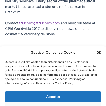
industry seminars.
Every sector of the pharmaceutical
market
is represented under one roof, this year in
Frankfurt.
Contact
friulchem@friulchem.com
and meet our team at
CPhI Worldwide 2017 to discover our news on human,
cosmetic & veterinary divisions.
←
Articolo
Articolo
Navigazione
Gestisci Consenso Cookie
precedente
successivo
→
articoli
Questo Sito utilizza cookie tecnici/funzionali e cookie statistici
equiparabili a cookie tecnici, per assicurare il corretto funzionamento
delle funzionalità del Sito e per raccogliere informazioni statistiche in
forma aggregata relative alla performance dello stesso. L’utilizzo di tali
tipologie di cookie non richiede il Suo consenso. Per maggiori
Copyright © 2026 Friulchem spa | Powered by
informazioni, può consultare la nostra Cookie Policy
Via San Marco 23, 33099, Vivaro (PN)
Accetta
(Italy), P.IVA:
01307000933