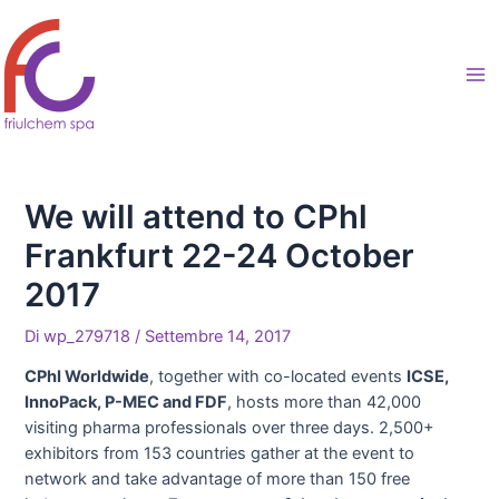
Vai
al
contenuto
Ma
Me
We will attend to CPhl
Frankfurt 22-24 October
2017
Di
wp_279718
/
Settembre 14, 2017
CPhI Worldwide
, together with co-located events
ICSE,
InnoPack, P-MEC and FDF
, hosts more than 42,000
visiting pharma professionals over three days. 2,500+
exhibitors from 153 countries gather at the event to
network and take advantage of more than 150 free